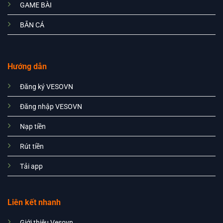
GAME BÀI
BẮN CÁ
Hướng dẫn
Đăng ký VESOVN
Đăng nhập VESOVN
Nạp tiền
Rút tiền
Tải app
Liên kết nhanh
Giới thiệu Vesovn