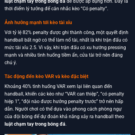
luật chạm tay trong bóng đá
dễ được áp dụng hơn. Đây là
thời điểm lý tưởng để cân nhắc kèo “Có penalty”.
Ảnh hưởng mạnh tới kèo tài xỉu
Với tỷ lệ 82% penalty được ghi thành công, một quyết định
handball bất ngờ có thể làm nổ tài, nhất là khi trận đấu có
mức tài xỉu 2.5. Vì vậy, khi trận đấu có xu hướng pressing
mạnh và nhiều tình huống tiềm ẩn, cửa tài trở nên đáng
chú ý.
Tác động đến kèo VAR và kèo đặc biệt
Khoảng 40% tình huống VAR xem lại liên quan đến
handball, khiến các kèo như “VAR can thiệp”, “có penalty
hiệp 1”, “đội nào được hưởng penalty trước” trở nên hấp
dẫn. Người chơi có thể dựa vào phong cách phòng ngự
của đội bóng để dự đoán khả năng xảy ra handball theo
luật chạm tay trong bóng đá
.