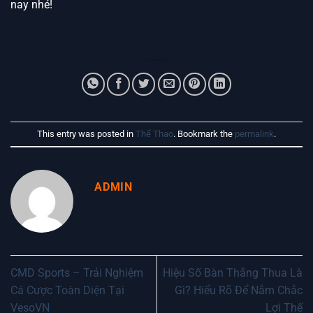
nay nhé!
This entry was posted in
Thể Thao
. Bookmark the
permalink
.
ADMIN
CMD Sports – Trải Nghiệm
Hiệu Số Bàn Thắng Thua Là
Cá Cược Toàn Diện Tại
Gì? Hiểu Rõ Để Nắm Chắc
VesoVN
Lợi Thế