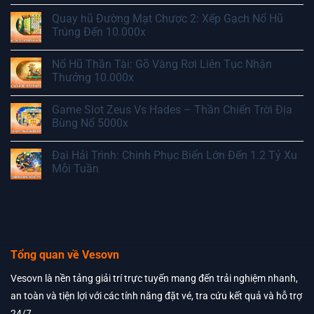
Quay hũ Đường Mạt Chược 2: Xếp Gạch Nổ Hũ
Trúng Đến 10.000x
Nổ Hũ Thần Tài: Gõ Vàng Rơi Liên Tục Nhận
Thưởng 10.000x
Game Slot Zeus Vs Hades – Thần Chiến Trời Địa
Bùng Nổ 5000x
Đại Hải Trình: Chinh Phục Biển Lớn Đến 1.2 Tỷ Xu
Mỗi Tuần
Tổng quan về Vesovn
Vesovn là nền tảng giải trí trực tuyến mang đến trải nghiệm nhanh,
an toàn và tiện lợi với các tính năng đặt vé, tra cứu kết quả và hỗ trợ
24/7.