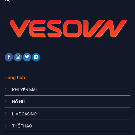
Tổng hợp
KHUYẾN MÃI
NỔ HŨ
LIVE CASINO
THỂ THAO