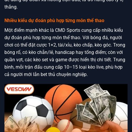
thắng.
Nhiều kiểu dự đoán phù hợp từng môn thể thao
Một điểm mạnh khác là CMD Sports cung cấp nhiều kiểu
dự đoán phù hợp từng môn thể thao. Với bóng đá, người
chơi có thể đặt cược 1×2, tài/xỉu, kèo chấp, kèo góc. Trong
bóng rổ, có kèo chẵn/lẻ, handicap hay tổng điểm; còn với
quần vợt, các kèo set và game được hiển thị chi tiết. Trung
bình, mỗi trận đấu cung cấp 10–15 loại kèo live, phù hợp
cả người mới lẫn bet thủ chuyên nghiệp.