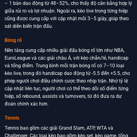
– 1 bàn dao động từ 48–52%, cho thấy độ cân bằng hợp lý
giữa rủi ro và lợi nhuận. Ngoài ra, kèo live trong từng hiệp
cũng được cung cấp với cập nhật mỗi 3–5 giây, giúp theo
sát diễn biến trận đấu.
Bóng rổ
Nền tảng cung cấp nhiều giải đấu bóng rổ lớn như NBA,
EuroLeague và các giải châu Á, với kèo chẵn/lẻ, handicap
và tổng điểm. Trung bình mỗi trận bóng rổ có 7–10 loại
kèo live, trong đó handicap dao động từ -5.5 đến +5.5, cho
phép người chơi điều chỉnh cược theo nhịp trận. Nhờ tỷ lệ
cập nhật liên tục, người chơi có thể theo dõi số điểm từng
hiệp, số rebound, assists và turnovers, từ đó đưa ra dự
đoán chính xác hơn.
Tennis
Tennis bao gồm các giải Grand Slam, ATP, WTA và
Challenger. Các loại kèo bao gồm kèo set, kèo game, tổng