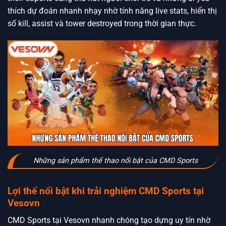
thích dự đoán nhanh nhạy nhờ tính năng live stats, hiển thị
số kill, assist và tower destroyed trong thời gian thực.
Những sản phẩm thể thao nổi bật của CMD Sports
Lợi thế nổi bật khi trải nghiệm CMD Sports tại
Vesovn
CMD Sports tại Vesovn nhanh chóng tạo dựng uy tín nhờ