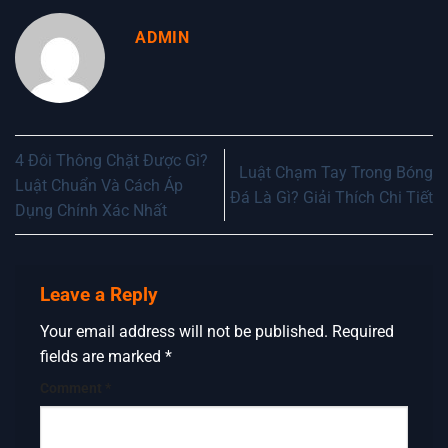
ADMIN
4 Đôi Thông Chặt Được Gì?
Luật Chạm Tay Trong Bóng
Luật Chuẩn Và Cách Áp
Đá Là Gì? Giải Thích Chi Tiết
Dụng Chính Xác Nhất
Leave a Reply
Your email address will not be published.
Required
fields are marked
*
Comment
*