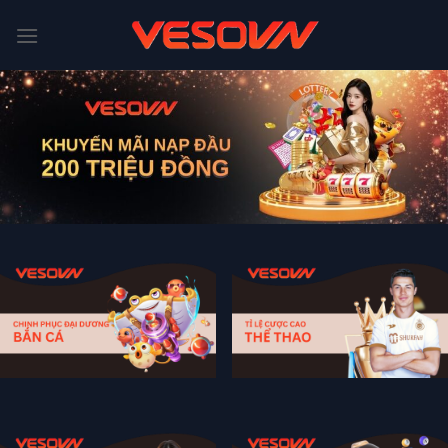
Skip
to
content