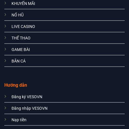
KHUYẾN MÃI
NỔ HŨ
LIVE CASINO
THỂ THAO
GAME BÀI
BẮN CÁ
Hướng dẫn
Đăng ký VESOVN
Đăng nhập VESOVN
Nạp tiền