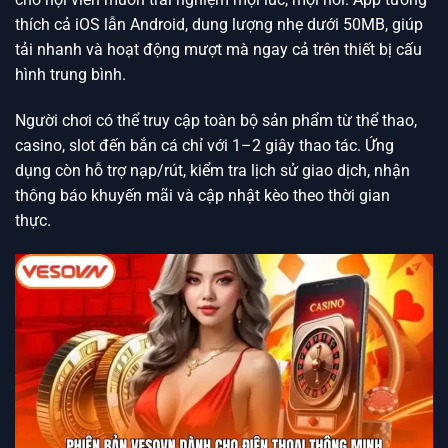
thích cả iOS lẫn Android, dung lượng nhẹ dưới 50MB, giúp
tải nhanh và hoạt động mượt mà ngay cả trên thiết bị cấu
hình trung bình.
Người chơi có thể truy cập toàn bộ sản phẩm từ thể thao,
casino, slot đến bắn cá chỉ với 1–2 giây thao tác. Ứng
dụng còn hỗ trợ nạp/rút, kiểm tra lịch sử giao dịch, nhận
thông báo khuyến mãi và cập nhật kèo theo thời gian
thực.