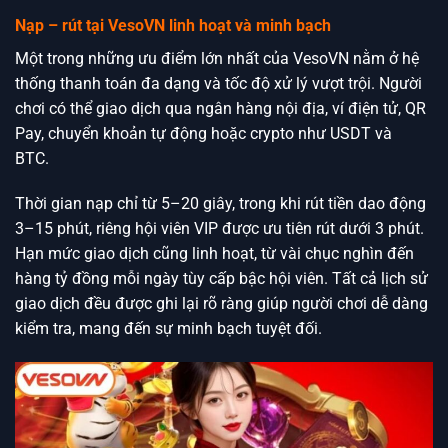
Nạp – rút tại VesoVN linh hoạt và minh bạch
Một trong những ưu điểm lớn nhất của VesoVN nằm ở hệ
thống thanh toán đa dạng và tốc độ xử lý vượt trội. Người
chơi có thể giao dịch qua ngân hàng nội địa, ví điện tử, QR
Pay, chuyển khoản tự động hoặc crypto như USDT và
BTC.
Thời gian nạp chỉ từ 5–20 giây, trong khi rút tiền dao động
3–15 phút, riêng hội viên VIP được ưu tiên rút dưới 3 phút.
Hạn mức giao dịch cũng linh hoạt, từ vài chục nghìn đến
hàng tỷ đồng mỗi ngày tùy cấp bậc hội viên. Tất cả lịch sử
giao dịch đều được ghi lại rõ ràng giúp người chơi dễ dàng
kiểm tra, mang đến sự minh bạch tuyệt đối.