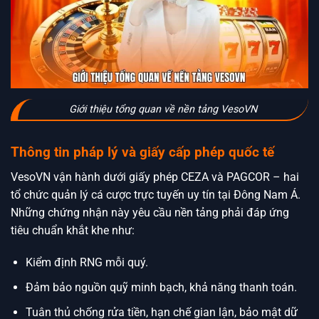
Giới thiệu tổng quan về nền tảng VesoVN
Thông tin pháp lý và giấy cấp phép quốc tế
VesoVN vận hành dưới giấy phép CEZA và PAGCOR – hai
tổ chức quản lý cá cược trực tuyến uy tín tại Đông Nam Á.
Những chứng nhận này yêu cầu nền tảng phải đáp ứng
tiêu chuẩn khắt khe như:
Kiểm định RNG mỗi quý.
Đảm bảo nguồn quỹ minh bạch, khả năng thanh toán.
Tuân thủ chống rửa tiền, hạn chế gian lận, bảo mật dữ