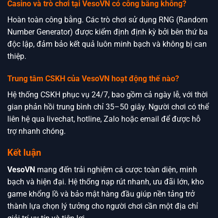
Casino và trò chơi tại VesoVN có công bằng không?
Hoàn toàn công bằng. Các trò chơi sử dụng RNG (Random
Number Generator) được kiểm định định kỳ bởi bên thứ ba
độc lập, đảm bảo kết quả luôn minh bạch và không bị can
thiệp.
Trung tâm CSKH của VesoVN hoạt động thế nào?
Hệ thống CSKH phục vụ 24/7, bao gồm cả ngày lễ, với thời
gian phản hồi trung bình chỉ 35–50 giây. Người chơi có thể
liên hệ qua livechat, hotline, Zalo hoặc email để được hỗ
trợ nhanh chóng.
Kết luận
VesoVN
mang đến trải nghiệm cá cược toàn diện, minh
bạch và hiện đại. Hệ thống nạp rút nhanh, ưu đãi lớn, kho
game khổng lồ và bảo mật hàng đầu giúp nền tảng trở
thành lựa chọn lý tưởng cho người chơi cần một địa chỉ