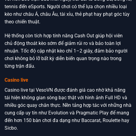
tennis đến eSports. Người chơi có thể lựa chọn nhiều loại
kèo như châu Á, châu Âu, tài xỉu, thẻ phạt hay phạt góc tùy
theo chiến thuật.
Hệ thống còn tích hợp tính năng Cash Out giúp hội viên
chủ động thoát kèo sớm để giảm rủi ro và bảo toàn lợi
nhuận. Tốc độ cập nhật kèo chỉ 1–2 giây, đảm bảo người
chơi không bỏ lỡ bất kỳ diễn biến quan trọng nào trong
từng trận đấu.
Casino live
Casino live tại VesoVN được đánh giá cao nhờ khả năng
tái hiện không gian sòng bạc thật với hình ảnh Full HD và
nhiều góc quay chân thực. Nền tảng hợp tác với những nhà
cung cấp uy tín như Evolution và Pragmatic Play để mang
đến hơn 150 bàn chơi đa dạng như Baccarat, Roulette hay
Sicbo.